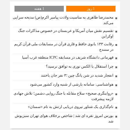
1 روز
1 هفته
محمدرضا طاهری به مناسبت ولادت پیامبر اکرم(ص) مدیحه سرایی
می‌کند
تقسیم نقش میان آمریکا و عربستان در خصوص مذاکرات جنگ
اوکراین
رقابت ۱۳۳ بانوی حافظ و قاری قرآن در مسابقات ملی قرآن کریم
در سنندج
قهرمانی دانشگاه شریف در مسابقه ICPC منطقه غرب آسیا
چرا استقلال با الکس نوری به توافق نرسید؟
انفجار شدید در شن یانگ چین ؛۳ نفر جان باختند
هواشناسی: سامانه بارشی از شنبه وارد کشور می‌شود
«روایتگری صحیح» سلاح مقابله با جنگ روایی دشمن؛ تلاش جهادی
لازمه پیشرفت
نام‌گذاری یک شناور نیروی دریایی ارتش به نام «سمنان»
بورس امروز نقره ای شد | شاخص برخلاف هوای تهران سبزپوش
شد