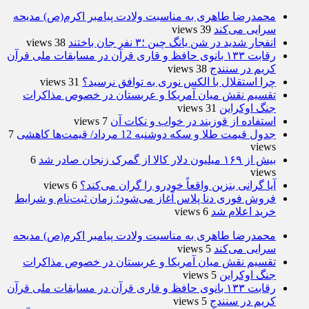
محمدرضا طاهری به مناسبت ولادت پیامبر اکرم(ص) مدیحه
سرایی می‌کند
39 views
انفجار شدید در شن یانگ چین ؛۳ نفر جان باختند
38 views
رقابت ۱۳۳ بانوی حافظ و قاری قرآن در مسابقات ملی قرآن
کریم در سنندج
38 views
چرا استقلال با الکس نوری به توافق نرسید؟
31 views
تقسیم نقش میان آمریکا و عربستان در خصوص مذاکرات
جنگ اوکراین
31 views
استفاده از قوزبند در خواب و نکات آن
7 views
جدول قیمت طلا و سکه دوشنبه 12 مرداد/ قیمت‌ها کاهشی
7
views
بیش از ۱۶۹ میلیون دلار کالا از گمرک زنجان صادر شد
6
views
آیا گرانی بنزین واقعاً خودرو را گران می‌کند؟
6 views
فروش فوری دنا پلاس آغاز می‌شود؛ زمان ثبت‌نام و شرایط
خرید اعلام شد
6 views
محمدرضا طاهری به مناسبت ولادت پیامبر اکرم(ص) مدیحه
سرایی می‌کند
5 views
تقسیم نقش میان آمریکا و عربستان در خصوص مذاکرات
جنگ اوکراین
5 views
رقابت ۱۳۳ بانوی حافظ و قاری قرآن در مسابقات ملی قرآن
کریم در سنندج
5 views