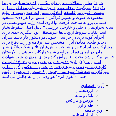
بخرید!
نقل و انتقالات ستاره‌های لیگ اروپا / چند ستاره تیم پیدا
نکردند!
می‌گویند به فلسفه باید توجه شود ولی مخاطب معلوم‌
نیست؛ اکنون بی فلسفه
آمادگی مشارکت صداوسیما در تبلیغ
محصولات صوت و تصویر فراگیر
«عشق در انفرادی» مسعود
کیمیایی پروانه ساخت گرفت
واکاوی آینده رژیم صهیونیستی در
سایه بحران‌های داخلی و خارجی
بررسی ۳ دلیل اصلی سقوط بشار
اسد
بقایی: شروط اروپایی‌ها غیرمنطقی بود
پیگیری جدی برای
اجرای کوله بری در خراسان جنوبی در دستور کار باشد
میزان
ذخایر طلای معادن ایران مشخص شد
برنامه وزارت دفاع برای
مشارکت در ایجاد ۴ هزار شرکت دانش‌بنیان
تأثیر شگفت‌انگیز شیر
مادر در ایمنی نوزاد
مراسم شیرخوارگان حسینی در لارستان
فارس برگزار شد
پخت ۱۰ تن آش گندم نذری یزدی در شب شهادت
امام رضا (ع)
تاریخ دقیق قمر در عقرب بهمن ۱۴۰۴ / لیست
کار‌های ممنوعه در روز‌های قمر در عقرب + عکس
گروه مالی
مهرگان عرضه شد / سود سال جدید از ۶ همت رد می‌شود
رقیب
چینی «آیفون ایر» / هواوی، اپل را به چالش می‌کشد
آوین اقتصادی
ارزدیجیتال
بانک و بیمه
بورس و فارکس
طلا و ارز
آوین جامعه
اخبار استان‌ها