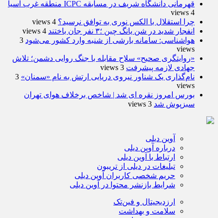
قهرمانی دانشگاه شریف در مسابقه ICPC منطقه غرب آسیا
4 views
چرا استقلال با الکس نوری به توافق نرسید؟
4 views
انفجار شدید در شن یانگ چین ؛۳ نفر جان باختند
4 views
هواشناسی: سامانه بارشی از شنبه وارد کشور می‌شود
3
views
«روایتگری صحیح» سلاح مقابله با جنگ روایی دشمن؛ تلاش
جهادی لازمه پیشرفت
3 views
نام‌گذاری یک شناور نیروی دریایی ارتش به نام «سمنان»
3
views
بورس امروز نقره ای شد | شاخص برخلاف هوای تهران
سبزپوش شد
3 views
آوین دیلی
درباره آوین دیلی
ارتباط با آوین دیلی
تبلیغات در دیلی از تریبون
حریم شخصی کاربران آوین دیلی
شرایط بازنشر محتوا در آوین دیلی
ارزدیجیتال و فین‌تک
سلامت و بهداشت