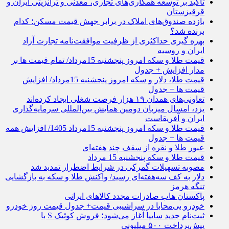
تأکید بر توسعه همکاری‌های تجاری، معدنی و ترانزیتی ایران و
قرقیزستان
بازده صندوق‌های املاک در برابر جهش قیمت مسکن؛ کدام
برنده شد؟
بهره گیری حداکثری از ظرفیت موافقت‌نامه تجارت آزاد
ایران و روسیه
قیمت طلا و سکه امروز پنجشنبه 15مرداد/ تمام قیمت ها بر
مدار افزایش + جدول
قیمت طلا، دلار و سکه امروز پنجشنبه 15مرداد/ افزایش
قیمت ها + جدول
تعاونی‌های همدان ۱۹ هزار فرصت شغلی ایجاد کرده‌اند
یزد، امسال میزبان دومین همایش بین‌المللی سرمایه‌گذاری
ایران و آفریقاست
قیمت طلا و سکه امروز پنجشنبه 15مرداد 1405/ افزایش همه
قیمت ها + جدول
عبور طلا و نقره از سقف چند هفته‌ای
قیمت طلا و سکه پنجشنبه 15 مرداد
مصوبه تسهیلات گمرکی در شرایط اضطرار تمدید شد
دلار به کف سه‌هفته‌ای رسید/ واکنش طلا و سکه به بازگشایی
تنگه هرمز
پاکستان هاب صادرات مجدد کالاهای ایرانی
خودرو بی‌محابا در سراشیبی قیمت+ جدول قیمت روز خودرو
ثبت‌نام جدید سایپا آغاز می‌شود؛ فروش کوئیک S با
پیش‌پرداخت ۵۰۰ میلیونی