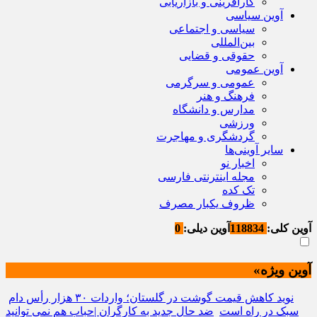
کارآفرینی و بازاریابی
آوین سیاسی
سیاسی و اجتماعی
بین‌المللی
حقوقی و قضایی
آوین عمومی
عمومی و سرگرمی
فرهنگ و هنر
مدارس و دانشگاه
ورزشی
گردشگری و مهاجرت
سایر آوینی‌ها
اخبار نو
مجله اینترنتی فارسی
تک کده
ظروف یکبار مصرف
آوین کلی:
118834
آوین دیلی:
0
آوین ویژه»
نوید کاهش قیمت گوشت در گلستان؛ واردات ۳۰ هزار رأس دام
سبک در راه است
ضد حال جدید به کارگران |حباب هم نمی توانید