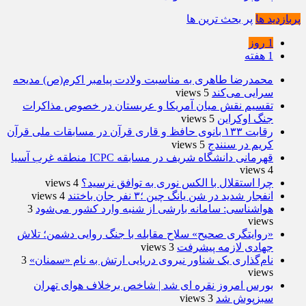
پربازدید ها
پر بحث ترین ها
1 روز
1 هفته
محمدرضا طاهری به مناسبت ولادت پیامبر اکرم(ص) مدیحه
سرایی می‌کند
5 views
تقسیم نقش میان آمریکا و عربستان در خصوص مذاکرات
جنگ اوکراین
5 views
رقابت ۱۳۳ بانوی حافظ و قاری قرآن در مسابقات ملی قرآن
کریم در سنندج
5 views
قهرمانی دانشگاه شریف در مسابقه ICPC منطقه غرب آسیا
4 views
چرا استقلال با الکس نوری به توافق نرسید؟
4 views
انفجار شدید در شن یانگ چین ؛۳ نفر جان باختند
4 views
هواشناسی: سامانه بارشی از شنبه وارد کشور می‌شود
3
views
«روایتگری صحیح» سلاح مقابله با جنگ روایی دشمن؛ تلاش
جهادی لازمه پیشرفت
3 views
نام‌گذاری یک شناور نیروی دریایی ارتش به نام «سمنان»
3
views
بورس امروز نقره ای شد | شاخص برخلاف هوای تهران
سبزپوش شد
3 views