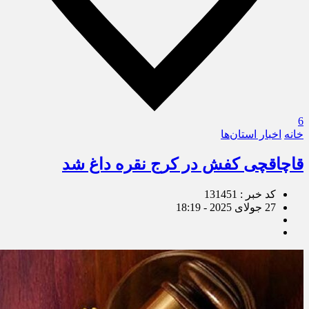
6
خانه
اخبار استان‌ها
قاچاقچی کفش در کرج نقره داغ شد
کد خبر : 131451
27 جولای 2025 - 18:19