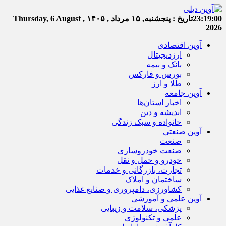
23:19:01
تاریخ :
پنجشنبه, ۱۵ مرداد , ۱۴۰۵
Thursday, 6 August ,
2026
آوین اقتصادی
ارزدیجیتال
بانک و بیمه
بورس و فارکس
طلا و ارز
آوین جامعه
اخبار استان‌ها
اندیشه و دین
خانواده و سبک زندگی
آوین صنعتی
صنعت
صنعت خودروسازی
خودرو و حمل و نقل
تجارت، بازرگانی و خدمات
ساختمان و املاک
کشاورزی، دامپروری و صنایع غذایی
آوین علمی و آموزشی
پزشکی، سلامت و زیبایی
علمی و تکنولوژی