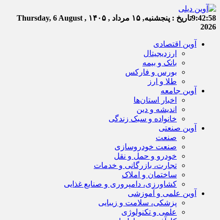
9:42:59
تاریخ :
پنجشنبه, ۱۵ مرداد , ۱۴۰۵
Thursday, 6 August ,
2026
آوین اقتصادی
ارزدیجیتال
بانک و بیمه
بورس و فارکس
طلا و ارز
آوین جامعه
اخبار استان‌ها
اندیشه و دین
خانواده و سبک زندگی
آوین صنعتی
صنعت
صنعت خودروسازی
خودرو و حمل و نقل
تجارت، بازرگانی و خدمات
ساختمان و املاک
کشاورزی، دامپروری و صنایع غذایی
آوین علمی و آموزشی
پزشکی، سلامت و زیبایی
علمی و تکنولوژی