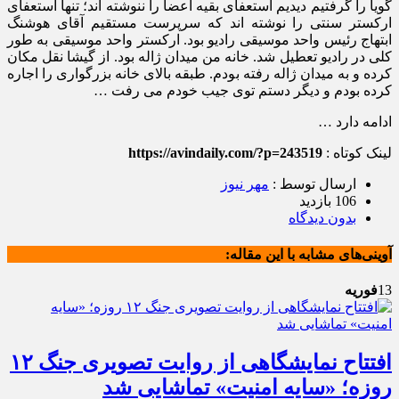
گویا را گرفتیم دیدیم استعفای بقیه اعضا را ننوشته اند؛ تنها استعفای
ارکستر سنتی را نوشته اند که سرپرست مستقیم آقای هوشنگ
ابتهاج رئیس واحد موسیقی رادیو بود. ارکستر واحد موسیقی به طور
کلی در رادیو تعطیل شد. خانه من میدان ژاله بود. از گیشا نقل مکان
کرده و به میدان ژاله رفته بودم. طبقه بالای خانه بزرگواری را اجاره
کرده بودم و دیگر دستم توی جیب خودم می رفت …
ادامه دارد …
لینک کوتاه :
https://avindaily.com/?p=243519
ارسال توسط :
مهر نیوز
106 بازدید
بدون دیدگاه
آوینی‌های مشابه با این مقاله:
13
فوریه
افتتاح نمایشگاهی از روایت تصویری جنگ‌ ۱۲
روزه؛ «سایه امنیت» تماشایی شد