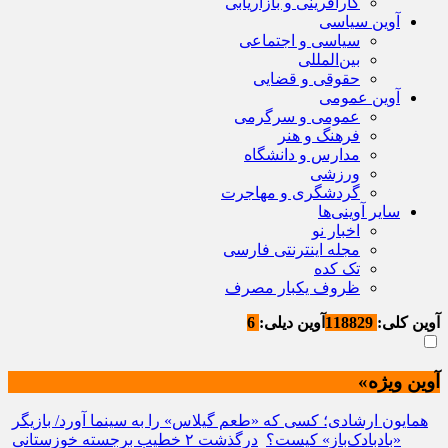
کارآفرینی و بازاریابی
آوین سیاسی
سیاسی و اجتماعی
بین‌المللی
حقوقی و قضایی
آوین عمومی
عمومی و سرگرمی
فرهنگ و هنر
مدارس و دانشگاه
ورزشی
گردشگری و مهاجرت
سایر آوینی‌ها
اخبار نو
مجله اینترنتی فارسی
تک کده
ظروف یکبار مصرف
آوین کلی:
118829
آوین دیلی:
6
آوین ویژه»
همایون ارشادی؛ کسی که «طعم گیلاس» را به سینما آورد/ بازیگر
«بادبادک‌باز» کیست؟
درگذشت ۲ خطیب برجسته خوزستانی