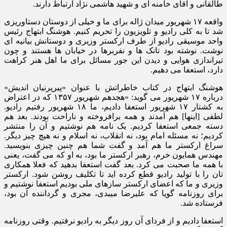
طالقانی و آقای خامنه ای و شهید هاشمی نژاد ارتباط دارند.
واقعه ۱۷ شهریور میدان ژاله برای ما و خیلی از دوستان دستاوریزی
شد تا به کلی رادیو و تلویزیون را تحریم کنیم. هوشنگ ابتهاج رئیس
واحد موسیقی رادیو از طرف ارکستر وزیری و دوستانش بیانیه ای
نوشت. نوشته بود تانک ها و نفربرها در خیابان ها هستند و چون
تیراندازی هوایی و دیدن این جور مسائل برای ما اهل هنر کراهت
دارد، استعفا می دهیم.
هوشنگ ابتهاج در کتاب خاطراتش با عنوان «پیرپرنیان اندیش»
درباره ۱۷ شهریور می گوید: «هجدهم شهریور ۱۳۵۷ که در اعتراض
به کشتار ۱۷ شهریور استعفا دادیم، ما ۱۸ شهریور رفتیم رادیو.
لطفی [اینها] هم آمدند و همه برافروخته و ناراحت بودند. بعد هم
دسته جمعی استعفا کردیم. یک نامه هم نوشتیم و آن را منتشر
کردیم؛ نه مسئله امام بود، نه انقلاب، نه اسلام و نه هیچ چیز دیگر.
سراغ ارکستر ما هم آمد و گفت شما هم چنین چیزی بنویسید.
مهندس همایون خرم، رهبر ارکستر ما بود، به او که می گفت، یعنی
با همه ما صحبت می کرد. بعد گفت استعفا بدهید که فعلا همکاری
تان را با تولید رادیو قطع کرده اید تا تکلیف روشن شود. ارکستر
وزیری و ما که اعضای ارکستر سازهای ملی بودیم استعفا نوشتیم و
برای روزنامه گویا که علیرضا میبدی، مجری و گرداننده آن بود،
فرستاده شد.
استعفا دادیم و از فردای آن روز دیگر به رادیو نرفتیم. وقتی روزنامه