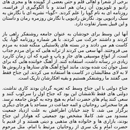
برخی از شعرا و اهالی قلم و حتی بعضی از گوینده ها و مجری های
رادیو و تلویزیون آن زمان هم آمدند و با الگوگیری از فرانسه،
روزنامه ای به نام گویا را علم کردند. «گویا» نشریه ای با نگارش به
سبک رادیویی بود. نگارش رادیویی با نگارش روزمره رمان و داستان
و این قبیل بسیار تفاوت دارد.
آنها این وسط برای خودشان به عنوان جامعه روشنفکر راهی باز
کردند و داشتند حرکت می کردند. با هر شماره روزنامه گویا، یک
کاست هم می دادند و در بسته های پلاستیکی منگنه شده به مردم
می فروختند. آنها سعی می کردند از ترانه هایی که برای مردم جذاب
است، از انواع موسیقی های جاز و پاپ و غیره که آن زمان کاربرد
زیادی در رسانه داشت، استفاده کنند. از آهنگ خواننده هایی که برای
نسل جوان بُت شده بودند، مانند انواع آهنگ های ستارها و داریوش ها
لا به لای مطالبشان در کاست ها استفاده می کردند. این جناح فقط
می گفتند ما روشنفکر هستیم و بقیه افکارشان تاریک است.
جناح دولتی با این جناح وسط که تعزیه گردان بودند کاری نداشت.
دولتی های فقط تلاششان این بود که جناح اول را سرکوب کنند و
سعی کنند پیام های حضرت امام به هیچ وجه به گوش جامعه نرسد.
هرجا سخنرانی روحانیان و ائمه جماعت در مساجد یا هرجای دیگری
برگزار می شد، تا چند خیابان اطرافش به علت ازدیاد جمعیت
مسدود می شد. کاملا مشخص بود جمعیتی که هوادار این جناح
بودند، بازاری ها و خانواده های مذهبی و دینی هستند و از قدیم با
حضرت امام و یک سری از روحانیان مرتبط با امام، مثل مرحوم