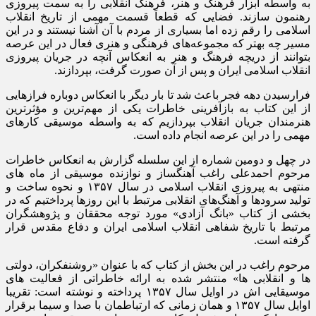
به واسطه ابزار فرهنگ و هنر، فرهنگ انقلابی را به سمت پیروزی
رهنمون سازند. فضایی که قطعاً قسمت مهمی از تاریخ انقلاب
اسلامی را رقم زده اما بسیاری از مردم با آن آشنا نیستند و در این
مسیر چه بهتر که مجموعه‌های فرهنگی و هنری فعال در این عرصه
بتوانند از دریچه فرهنگ و هنر به انعکاس آنچه در جریان پیروزی
انقلاب اسلامی ایران و پس از آن صورت گرفت، بپردازند.
فرارسیدن دهه فجر باعث شد تا بار دیگر با انعکاس دوباره فرازهایی
از این کتاب به بازآفرینی خاطرات یکی از مهم‌ترین و مؤثرترین
هنرمندان جریان انقلاب بپردازیم که به واسطه موسیقی کارهای
مهمی را در این عرصه انجام داده است.
در چهل و دومین شماره از این سلسله گزارش به انعکاس خاطرات
مرحوم احمدعلی راغب آهنگساز و نوازنده موسیقی از ماه های
منتهی به پیروزی انقلاب اسلامی در سال ۱۳۵۷ و نحوه ساخت و
تولید سرودها و آهنگ‌های انقلابی مرتبط با این روزها پرداختیم که در
بخشی از کتاب «بانگ آزادی» مورد توجه محققان و پژوهشگران
مرتبط با تاریخ شفاهی انقلاب اسلامی ایران و دفاع مقدس قرار
گرفته است.
مرحوم راغب در این بخش از کتاب که با عنوان «روشنفکران، دولتی
ها و انقلابی ها» منتشر شده به ارائه خاطراتی از فعالیت های
موسیقایی اش در اوایل سال ۱۳۵۷ پرداخته و نوشته است: تقریبا
اوایل سال ۱۳۵۷ و همان زمانی که ارتباطمان با صدا و سیما برقرار