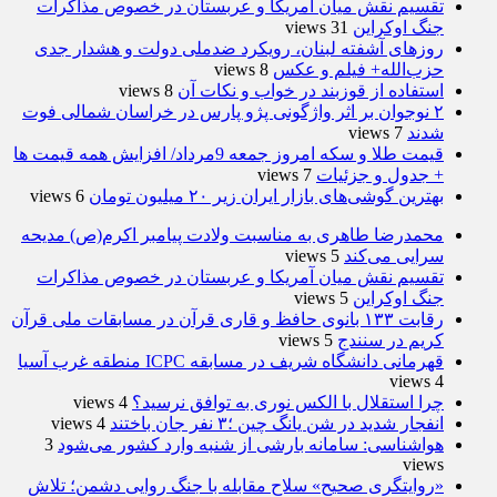
تقسیم نقش میان آمریکا و عربستان در خصوص مذاکرات
جنگ اوکراین
31 views
روزهای آشفته لبنان، رویکرد ضدملی دولت و هشدار جدی
حزب‌الله+ فیلم و عکس
8 views
استفاده از قوزبند در خواب و نکات آن
8 views
۲ نوجوان بر اثر واژگونی پژو پارس در خراسان شمالی فوت
شدند
7 views
قیمت طلا و سکه امروز جمعه 9مرداد/ افزایش همه قیمت ها
+ جدول و جزئیات
7 views
بهترین گوشی‌های بازار ایران زیر ۲۰ میلیون تومان
6 views
محمدرضا طاهری به مناسبت ولادت پیامبر اکرم(ص) مدیحه
سرایی می‌کند
5 views
تقسیم نقش میان آمریکا و عربستان در خصوص مذاکرات
جنگ اوکراین
5 views
رقابت ۱۳۳ بانوی حافظ و قاری قرآن در مسابقات ملی قرآن
کریم در سنندج
5 views
قهرمانی دانشگاه شریف در مسابقه ICPC منطقه غرب آسیا
4 views
چرا استقلال با الکس نوری به توافق نرسید؟
4 views
انفجار شدید در شن یانگ چین ؛۳ نفر جان باختند
4 views
هواشناسی: سامانه بارشی از شنبه وارد کشور می‌شود
3
views
«روایتگری صحیح» سلاح مقابله با جنگ روایی دشمن؛ تلاش