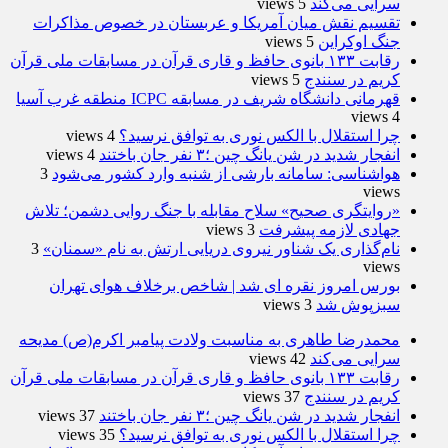
سرایی می‌کند
5 views
تقسیم نقش میان آمریکا و عربستان در خصوص مذاکرات
جنگ اوکراین
5 views
رقابت ۱۳۳ بانوی حافظ و قاری قرآن در مسابقات ملی قرآن
کریم در سنندج
5 views
قهرمانی دانشگاه شریف در مسابقه ICPC منطقه غرب آسیا
4 views
چرا استقلال با الکس نوری به توافق نرسید؟
4 views
انفجار شدید در شن یانگ چین ؛۳ نفر جان باختند
4 views
هواشناسی: سامانه بارشی از شنبه وارد کشور می‌شود
3
views
«روایتگری صحیح» سلاح مقابله با جنگ روایی دشمن؛ تلاش
جهادی لازمه پیشرفت
3 views
نام‌گذاری یک شناور نیروی دریایی ارتش به نام «سمنان»
3
views
بورس امروز نقره ای شد | شاخص برخلاف هوای تهران
سبزپوش شد
3 views
محمدرضا طاهری به مناسبت ولادت پیامبر اکرم(ص) مدیحه
سرایی می‌کند
42 views
رقابت ۱۳۳ بانوی حافظ و قاری قرآن در مسابقات ملی قرآن
کریم در سنندج
37 views
انفجار شدید در شن یانگ چین ؛۳ نفر جان باختند
37 views
چرا استقلال با الکس نوری به توافق نرسید؟
35 views