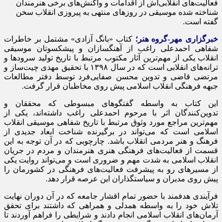
فعالیت‌های انقلابی‌اش از اقدامات و واکنش‌های برخی هنرمندان
شناخته شده موسیقی در روزهای منتهی به پیروزی انقلاب سخن
گفته است.
خبرگزاری مهر-گروه هنر؛
کتاب «بانگ آزادی» مشتمل بر خاطرات
شفاهی احمدعلی راغب از آهنگسازان و پیشکسوتان موسیقی
انقلاب یکی از مهم‌ترین آثار مکتوب مرتبط با تاریخ تولید سرودها و
ترانه‌های انقلابی است که در سال ۱۳۹۸ با تحقیق مهدی چیت‌ساز و
مرتضی قاضی و تدوین محسن صفایی‌فرد توسط دفتر مطالعات
جبهه فرهنگی انقلاب اسلامی پیش روی مخاطبان قرار گرفت.
این کتاب به واسطه گفتگوهای مبسوطی که محققان و
تدوین‌کنندگان اثر با مرحوم احمدعلی راغب داشته‌اند، یکی از
مهم‌ترین مراجع مورد وثوق مرتبط با تاریخ شفاهی موسیقی انقلاب
اسلامی است که می‌تواند در برگیرنده شناخت ابعاد جدیدی از
فرهنگ و هنر مردمی انقلاب باشد. چارچوبی که در آن توجه به این
قسمت از فعالیت‌های فرهنگی هنری هنرمندان و مردم در جریان
انقلاب اسلامی به شدت مهم و ضروری است و می‌تواند روایت یکی
از مسیرهای رو به پیشرفت فعالیت‌های فرهنگی در کشورمان را
پیش روی مدیران و سیاستگذاران این عرصه قرار دهد.
فرآیندی هدفمند با حضور تمام اقشار جامعه که در آن دوران نهایت
تلاش خود را به واسطه همدلی و همراهی که داشتند برای تحقق
آرمان‌های انقلاب اسلامی انجام دادند و شرایطی را فراهم آوردند تا