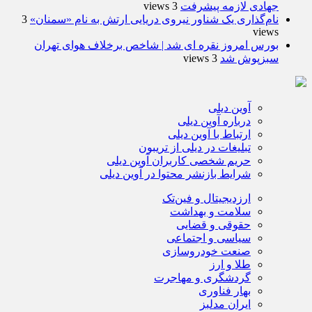
جهادی لازمه پیشرفت
3 views
نام‌گذاری یک شناور نیروی دریایی ارتش به نام «سمنان»
3
views
بورس امروز نقره ای شد | شاخص برخلاف هوای تهران
سبزپوش شد
3 views
آوین دیلی
درباره آوین دیلی
ارتباط با آوین دیلی
تبلیغات در دیلی از تریبون
حریم شخصی کاربران آوین دیلی
شرایط بازنشر محتوا در آوین دیلی
ارزدیجیتال و فین‌تک
سلامت و بهداشت
حقوقی و قضایی
سیاسی و اجتماعی
صنعت خودروسازی
طلا و ارز
گردشگری و مهاجرت
بهار فناوری
ایران مدلبز