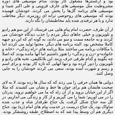
بود و ارکسترها مشغول کار بودند، مدام موسیقی های دوره
مشروطیت مثل موسیقی های عارف قزوینی و علی اکبر شیدا و
موسیقی های برنامه گل‌ها را پخش می کردند. خودشان فهمیده
بودند که موسیقی های روحوضی ترانه ای روزمره، دیگر مخاطب
ندارد و با هر ترفندی شده باید مخاطبشان را نگه دارند.
از آن طرف، حضرت امام پیام هایی می فرستاد، از این سو هم رادیو
و تلویزیون و خیلی جاهای دیگر مردم را جذب دیدگاه خودشان می
کردند و به جامعه سمت و سو می دادند، به گونه ای که این دو جبهه
کاملا مشخص بود. البته برنامه های دیگر، محتوا تولید می کردند اما
با مکافات برنامه می ساختند مثلا برنامه های «راه زندگی»، «خانه و
خانواده»و «زن و زندگی» را هنوز داشتیم اما آنها مانده بودند که اصلا
چه بگویند و کدام طرفی حرف بزنند. این بلاتکلیفی، نخبه های رادیو و
تلویزیون را دور کرده بود و تنها آنهایی که تازه کار بودند و برای اسم
و رسم و شهرت آمده بودند، سعی می کردند خودشان را به جایی
وصل کنند.
دولتی ها همان حرفی را می زدند که که سال ها زده بودند. لا به لای
صحبت هایشان هم برای جوان ها خط و نشان می کشیدند که مثلا
اگر از این خیابان بروید و از آن راه که ما می خواهیم نروید، پدرتان
را در می آوریم؛ شما را می گیریم و از کار و زندگی می اندازیم. در
کل سه جناح شکل گرفت. یک جناح طرفدار شاه و جذب شده
ساواک بود، یک جناح دربست در خدمت پیام های امام (ره) بود. جناح
دیگری هم آن وسط پیدا شد که به اصطلاح، طبقه روشنفکر بودند.