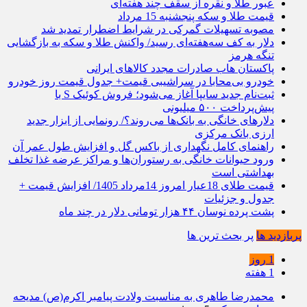
عبور طلا و نقره از سقف چند هفته‌ای
قیمت طلا و سکه پنجشنبه 15 مرداد
مصوبه تسهیلات گمرکی در شرایط اضطرار تمدید شد
دلار به کف سه‌هفته‌ای رسید/ واکنش طلا و سکه به بازگشایی
تنگه هرمز
پاکستان هاب صادرات مجدد کالاهای ایرانی
خودرو بی‌محابا در سراشیبی قیمت+ جدول قیمت روز خودرو
ثبت‌نام جدید سایپا آغاز می‌شود؛ فروش کوئیک S با
پیش‌پرداخت ۵۰۰ میلیونی
دلارهای خانگی به بانک‌ها می‌روند؟/ رونمایی از ابزار جدید
ارزی بانک مرکزی
راهنمای کامل نگهداری از باکس گل و افزایش طول عمر آن
ورود حیوانات خانگی به رستوران‌ها و مراکز عرضه غذا تخلف
بهداشتی است
قیمت طلای 18عیار امروز 14مرداد 1405/ افزایش قیمت +
جدول و جزئیات
پشت پرده نوسان ۴۴ هزار تومانی دلار در چند ماه
پربازدید ها
پر بحث ترین ها
1 روز
1 هفته
محمدرضا طاهری به مناسبت ولادت پیامبر اکرم(ص) مدیحه