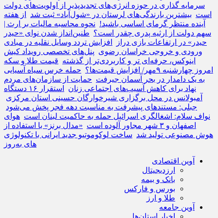
سرمایه گذاری در حوزه انرژی‌های تجدیدپذیر از اولویت‌های دولت
است
بیشترین بارندگی‌های لرستان در «شول‌آباد» ثبت شد
از هفته
آینده منتظر گرمای اساسی باشید!
نحوه محاسبه مالیات بر ارث |
سهم دولت از ارثیه پدری چقدر است؟
طنین‌انداز شدن نوای «حیدر
حیدر» در ارتفاعات بازی دراز
افزایش تردد وسایل نقلیه در مبادی
ورودی و خروجی خراسان رضوی
پنل‌های تخصصی رویداد کیش
اینوکس، حرفه‌ای ‌تر و کاربردی‌تر از گذشته
قیمت طلا و سکه
امروز چهارشنبه ۹مهر/ افزایش قیمت‌ها؟
حمله خرس سیاه آسیایی
به یک دامدار در بحر آسمان جیرفت
حمایت از سازمان‌های مردم
نهاد برای کاهش آسیب‌های اجتماعی زنان
استقرار ۱۶ دستگاه
آمبولانس در محل برگزاری شیرخوارگان حسینی استان مرکزی
جبلی: مستندهای پیشرفت به مناسبت دهه فجر پخش می‌شود
نواف سلام: اشغالگری اسرائیل حمله به حاکمیت لبنان است
هوای
اصفهان و ۳ شهر مجاور آلوده است
«مدال برنز» با استفاده از
هوش مصنوعی تولید شد
ساخت لوکوموتیو جدید ایرانی با تکنولوژی
های به‌روز
آوین اقتصادی
ارزدیجیتال
بانک و بیمه
بورس و فارکس
طلا و ارز
آوین جامعه
اخبار استان‌ها