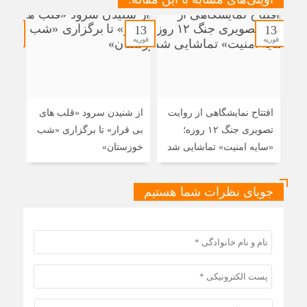
13
13
13
فوریه
فوریه
فوریه
افتتاح نمایشگاهی از روایت
از شنیدن سرود «قلب های
از ت
تصویری جنگ‌ ۱۲ روزه؛
بی قرار» تا برگزاری «شب
و دی
«سایه امنیت» تماشایی شد
خوزستان»
اجر
جویای نظرات شما هستیم