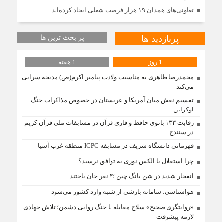
تعاونی‌های همدان ۱۹ هزار فرصت شغلی ایجاد کرده‌اند
پربازدید ها
پر بحث ترین ها
1 روز
1 هفته
محمدرضا طاهری به مناسبت ولادت پیامبر اکرم(ص) مدیحه سرایی
می‌کند
تقسیم نقش میان آمریکا و عربستان در خصوص مذاکرات جنگ
اوکراین
رقابت ۱۳۳ بانوی حافظ و قاری قرآن در مسابقات ملی قرآن کریم
در سنندج
قهرمانی دانشگاه شریف در مسابقه ICPC منطقه غرب آسیا
چرا استقلال با الکس نوری به توافق نرسید؟
انفجار شدید در شن یانگ چین ؛۳ نفر جان باختند
هواشناسی: سامانه بارشی از شنبه وارد کشور می‌شود
«روایتگری صحیح» سلاح مقابله با جنگ روایی دشمن؛ تلاش جهادی
لازمه پیشرفت