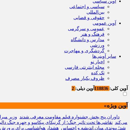
آوین سیاسی
سیاسی و اجتماعی
بین‌المللی
حقوقی و قضایی
آوین عمومی
عمومی و سرگرمی
فرهنگ و هنر
مدارس و دانشگاه
ورزشی
گردشگری و مهاجرت
سایر آوینی‌ها
اخبار نو
مجله اینترنتی فارسی
تک کده
ظروف یکبار مصرف
آوین کلی:
118836
آوین دیلی:
2
آوین ویژه»
داوران پنج بخش جشنواره فیلم مقاومت معرفی شدند
وزیر میر
می‌کند
نقاشی‌ها تحت تاثیر جنگ؛ از گرنیکای پیکاسو و چهره جنگ دالی 
شد؛ پیوندی میان اندیشه و احساس
هشدار هواشناسی برای پرورش د