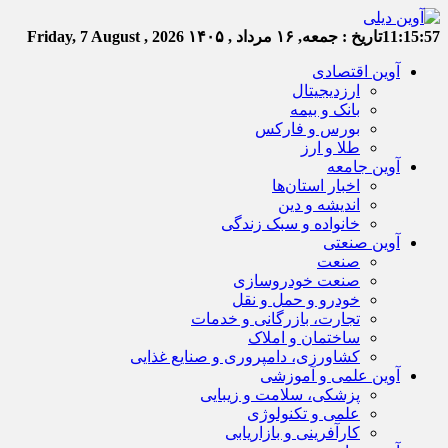
11:15:58
تاریخ :
جمعه, ۱۶ مرداد , ۱۴۰۵
Friday, 7 August , 2026
آوین اقتصادی
ارزدیجیتال
بانک و بیمه
بورس و فارکس
طلا و ارز
آوین جامعه
اخبار استان‌ها
اندیشه و دین
خانواده و سبک زندگی
آوین صنعتی
صنعت
صنعت خودروسازی
خودرو و حمل و نقل
تجارت، بازرگانی و خدمات
ساختمان و املاک
کشاورزی، دامپروری و صنایع غذایی
آوین علمی و آموزشی
پزشکی، سلامت و زیبایی
علمی و تکنولوژی
کارآفرینی و بازاریابی