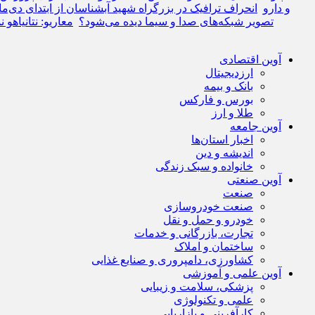
و دارو
انحراف ترافیک در بزرگراه شهید آبشناسان از ابتدای دی‌ما
تصویر شبکه‌های صدا و سیما دیده می‌شود؟
معاریو: نتانیاهو
آوین اقتصادی
ارزدیجیتال
بانک و بیمه
بورس و فارکس
طلا و ارز
آوین جامعه
اخبار استان‌ها
اندیشه و دین
خانواده و سبک زندگی
آوین صنعتی
صنعت
صنعت خودروسازی
خودرو و حمل و نقل
تجارت، بازرگانی و خدمات
ساختمان و املاک
کشاورزی، دامپروری و صنایع غذایی
آوین علمی و آموزشی
پزشکی، سلامت و زیبایی
علمی و تکنولوژی
کارآفرینی و بازاریابی