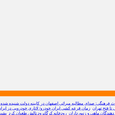
اث فرهنگی: صدای مطالبه میراثی اصفهان در کابینه دولت شنیده شده
تا فتح تهران
زمان قرعه کشی ایران خودرو/ لاتاری خودرویی در ایران رکورد زد/ 55میلیون گواهینامه، 
هندگان ماهی و زنبورداران
رودخانه کرگانرود تالش طغیان کرد
پشت 