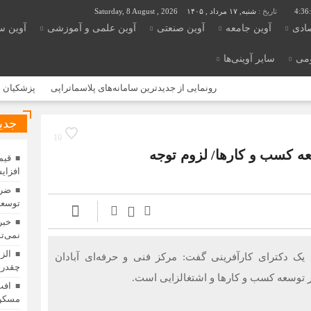
4:36
تاریخ :
شنبه, ۱۷ مرداد , ۱۴۰۵
Saturday, 8 August , 2026
صادی
آوین جامعه
آوین صنعتی
آوین علمی و آموزشی
آوین س
ومی
سایر آوینی‌ها
رونمایی از جدیدترین سامانه‌های پلاسماتراپی
پزشکیان به وزارت
جدی
10
عه کسب و کارها/ لزوم توجه
افزای
ضرو
توسعه
خبر
نمی‌تو
الز
، یک دکترای کارآفرینی گفت: مرکز فنی و حرفه‌ای آبادان
چقدر 
 توسعه کسب و کارها و اشتغالزایی است.
افت
مسکن 