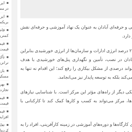
ایر
در مس
ایر
بریکس»
نی و حرفه‌ای آبادان به عنوان یک نهاد آموزشی و حرفه‌ای نقش
فاص
کمترین
دارد.
قیمت 
وی افزود: با توجه به دستور رئیس جمهور مبنی بر تأمین ۲۰ درصد انرژی ادارات و سازمان‌ها از انرژی خورشیدی بنابراین
تأک
ادان در نصب، تأمین و نگهداری پنل‌های خورشیدی با هدف
ترانزی
اند درصدی از مشکل بیکاری را رفع کند؛ این اقدام نه تنها به
باز
مسکن؛
ند بلکه به توسعه پایدار نیز می‌انجامد.
بهر
تجارت 
یکی دیگر از راه‌های مؤثر این مرکز است. با شناسایی نیازهای
، مرکز می‌تواند به کسب و کارها کمک کند تا کارکنانی با
قیمت 
افزای
کارگاه‌ها و دوره‌های آموزشی در زمینه کارآفرینی، افراد را به
کرده‌ا