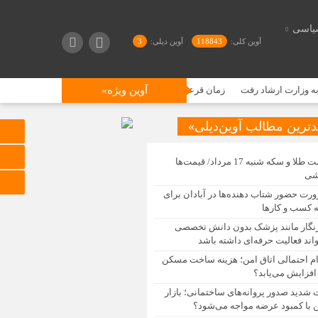
یاسی
آوین کلی:
118843
آوین دیلی:
3
 ارشاد رفت
آوین ویژه»
زمان قرعه کشی ایران خودرو/ لاتاری خودرویی در ایران رکورد زد/ 55میلیون گواهینامه، 10 میلیون متقاضی!
دترین مطالب آوین‌دیلی»
قیمت طلا و سکه شنبه 17 مرداد/ قیمت‌ها
شی
رت حضور شتاب ‌دهنده‌ها در آبادان برای
 کسب‌ و کارها
نگار مانند پزشک بدون دانش تخصصی
اند فعالیت حرفه‌ای داشته باشد
ام احتمالی اتاق امن؛ هزینه ساخت مسکن
افزایش می‌یابد؟
 شدید صدور پروانه‌های ساختمانی؛ بازار
با کمبود عرضه مواجه می‌شود؟