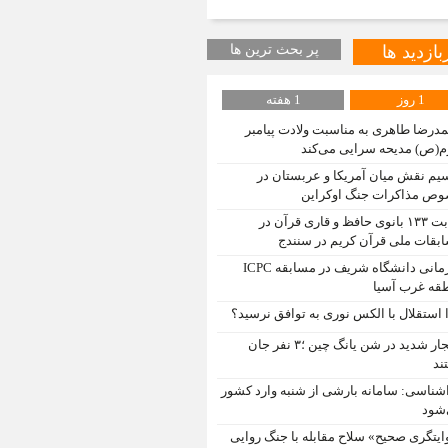
بازدید ها
پر بحث ترین ها
1 روز
1 هفته
درضا طاهری به مناسبت ولادت پیامبر
م(ص) مدیحه سرایی می‌کند
یم نقش میان آمریکا و عربستان در
ص مذاکرات جنگ اوکراین
رقابت ۱۳۳ بانوی حافظ و قاری قرآن در
بقات ملی قرآن کریم در سنندج
قهرمانی دانشگاه شریف در مسابقه ICPC
قه غرب آسیا
 استقلال با الکس نوری به توافق نرسید؟
انفجار شدید در شن یانگ چین ؛۳ نفر جان
ند
شناسی: سامانه بارشی از شنبه وارد کشور
شود
ایتگری صحیح» سلاح مقابله با جنگ روایی