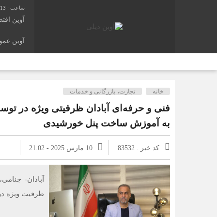
:14
آوین اقت
آوین عم
خانه
تجارت، بازرگانی و خدمات
فنی و حرفه‌ای آبادان ظرفیتی ویژه در توس
به آموزش ساخت پنل خورشیدی
کد خبر : 83532
10 مارس 2025 - 21:02
آبادان- جنامی
ظرفیت ویژه در