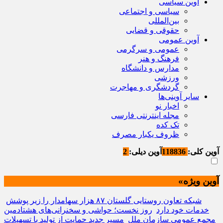
آوین سیاسی
سیاسی و اجتماعی
بین‌المللی
حقوقی و قضایی
آوین عمومی
عمومی و سرگرمی
فرهنگ و هنر
مدارس و دانشگاه
ورزشی
گردشگری و مهاجرت
سایر آوینی‌ها
اخبار نو
مجله اینترنتی فارسی
تک کده
ظروف یکبار مصرف
آوین کلی:
118836
آوین دیلی:
2
آوین ویژه»
شبکه تعاون روستایی گلستان ۸۷ هزار سهامدار را زیر پوشش
خدمات خود دارد
روز نخست؛ حواشی و سخنرانی‌های هشتادمین
مجمع عمومی سازمان ملل
مسیر جدید حمایت از تولید با تسهیلات