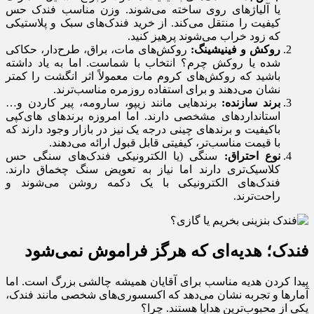
یا آلیاژهای روی ساخته می‌شوند. وزن مناسب فندک حس
کیفیت را منتقل می‌کند. از خرید فندک‌های سبک و پلاستیکی
که زود خراب می‌شوند پرهیز کنید.
روکش و فینیشینگ:
روکش‌های مات، براق، طرح‌دار، حکاکی
شده یا روکش چرم؟ انتخاب با شماست. اما به یاد داشته
باشید که روکش‌های کروم مات معمولاً اثر انگشت را کمتر
نشان می‌دهند و برای استفاده روزمره مناسب‌ترند.
برند سازنده:
برندهایی مانند زیپو، سارومه، پیر کاردن و…
استانداردهای مشخصی دارند. اما امروزه برندهای های‌کپی
باکیفیت و برندهای چینی درجه یک نیز در بازار وجود دارند که
با قیمت مناسب‌تر، کیفیتی قابل قبول ارائه می‌دهند.
نوع احتراق:
سنگی (یا الکترونیکی فندک‌های سنگی حس
کلاسیک‌تری دارند اما نیاز به تعویض سنگ چخماق دارند.
فندک‌های الکترونیکی با یک دکمه روشن می‌شوند و
راحت‌ترند.
فندک؛ هدیه‌ای که هرگز فراموش نمی‌شود
پیدا کردن هدیه مناسب برای آقایان همیشه چالشی بزرگ است. اما
آمارها و تجربه نشان می‌دهد که اکسسوری‌های شخصی مانند فندک،
یکی از محبوب‌ترین هدایا هستند. چرا؟