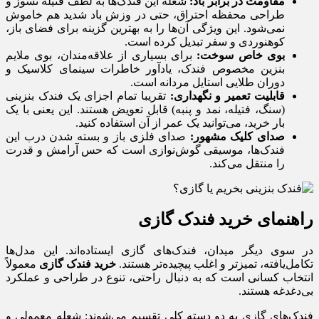
مقاومت در برابر باد:
شعله این فندک‌ها به لطف فتیله نسوز و
طراحی محفظه احتراق، حتی در وزش باد شدید هم خاموش
نمی‌شود. این ویژگی آن‌ها را به بهترین گزینه برای فضای باز،
کوهنوردی و سفر تبدیل کرده است.
بوی خاص سوخت:
برای بسیاری از علاقه‌مندان، بوی ملایم
بنزین مخصوص فندک، یادآور خاطرات سینمای کلاسیک و
دوران طلایی استایل مردانه است.
قابلیت تعمیر و نگهداری:
تقریبا تمام اجزای یک فندک بنزینی
(سنگ، فتیله، نمد و پنبه) قابل تعویض هستند. این یعنی با یک
بار خرید، می‌توانید یک عمر از آن استفاده کنید.
صدای کلیک مشهور:
صدای فلزی باز و بسته شدن درب این
فندک‌ها، موسیقی گوش‌نوازی است که حس آرامش و قدرت
را منتقل می‌کند.
راهنمای خرید فندک گازی
در سوی دیگر میدان، فندک‌های گازی ایستاده‌اند. این مدل‌ها
تکامل‌یافته، تمیزتر و اغلب پیچیده‌تر هستند.
خرید فندک گازی
معمولاً
انتخاب کسانی است که به دنبال راحتی، تنوع در طراحی و عملکرد
بی‌دغدغه هستند.
فندک‌های گازی به دو دسته کلی تقسیم می‌شوند: شعله معمولی و