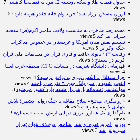
جدول قیمت طلا و سکه دوشنبه 12 مرداد/ قیمت‌ها کاهشی
7
views
اوراق مسکن ارزان شد؛ خرید وام خانه چقدر هزینه دارد؟
6
views
محمدرضا طاهری به مناسبت ولادت پیامبر اکرم(ص) مدیحه
سرایی می‌کند
5 views
تقسیم نقش میان آمریکا و عربستان در خصوص مذاکرات
جنگ اوکراین
5 views
رقابت ۱۳۳ بانوی حافظ و قاری قرآن در مسابقات ملی قرآن
کریم در سنندج
5 views
قهرمانی دانشگاه شریف در مسابقه ICPC منطقه غرب آسیا
4 views
چرا استقلال با الکس نوری به توافق نرسید؟
4 views
انفجار شدید در شن یانگ چین ؛۳ نفر جان باختند
4 views
هواشناسی: سامانه بارشی از شنبه وارد کشور می‌شود
3
views
«روایتگری صحیح» سلاح مقابله با جنگ روایی دشمن؛ تلاش
جهادی لازمه پیشرفت
3 views
نام‌گذاری یک شناور نیروی دریایی ارتش به نام «سمنان»
3
views
بورس امروز نقره ای شد | شاخص برخلاف هوای تهران
سبزپوش شد
3 views