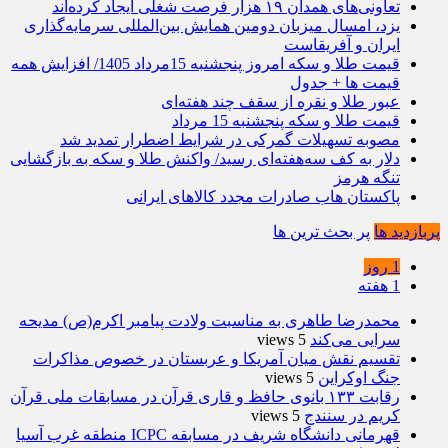
تعاونی‌های همدان ۱۹ هزار فرصت شغلی ایجاد کرده‌اند
یزد، امسال میزبان دومین همایش بین‌المللی سرمایه‌گذاری
ایران و آفریقاست
قیمت طلا و سکه امروز پنجشنبه 15مرداد 1405/ افزایش همه
قیمت ها + جدول
عبور طلا و نقره از سقف چند هفته‌ای
قیمت طلا و سکه پنجشنبه 15 مرداد
مصوبه تسهیلات گمرکی در شرایط اضطرار تمدید شد
دلار به کف سه‌هفته‌ای رسید/ واکنش طلا و سکه به بازگشایی
تنگه هرمز
پاکستان هاب صادرات مجدد کالاهای ایرانی
پربازدید ها
پر بحث ترین ها
1 روز
1 هفته
محمدرضا طاهری به مناسبت ولادت پیامبر اکرم(ص) مدیحه
سرایی می‌کند
5 views
تقسیم نقش میان آمریکا و عربستان در خصوص مذاکرات
جنگ اوکراین
5 views
رقابت ۱۳۳ بانوی حافظ و قاری قرآن در مسابقات ملی قرآن
کریم در سنندج
5 views
قهرمانی دانشگاه شریف در مسابقه ICPC منطقه غرب آسیا