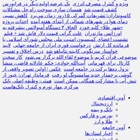
ویژه و کنترل مصرف انرژی
یک عرضه اولیه دیگر در فرابورس
کشف قیمت شد
همسان سازی سوخت راه حل مشکلات
کامیونداران| تشریفات گمرکی ۱۵روز زمان می‌برد
کاهش نسبی
دمای هوا در شهرهای شمالی از ابتدای هفته آینده
احداث پروژه
«شهر طلا» کلید خورد
الحاق ۳ دستگاه آمبولانس پیشرفته به
اورژانس مازندران
علت گرانی قیمت دلار فاش شد + فیلم
نشست اعضای کمیسیون امنیت ملی مجلس شورای اسلامی با
فرمانده کل ارتش
درخواست فوری ایران از جامعه جهانی
لاپید
خواستار سرنگونی کابینه نتانیاهو شد
درس اخلاق و تفسیر
موضوعی قرآن کریم با موضوع لقاء الله برگزار می‌شود
کار سخت
کارتال برای قهرمانی
آیت‌الله جوادی: حکم عادلانه قاضی، منشأ
نزول ده‌ها برکت در جامعه است
عکس | اولین تصویر واقعی از
گوشی پرچمدار جدید سامسونگ لو رفت
فرماندار تهران: عبور از
تنش آبی با مشارکت همگانی ممکن است
همتی: وظیفه اصلی بانک
مرکزی مهار تورم و کنترل بانک‌هاست
آوین اقتصادی
ارزدیجیتال
بانک و بیمه
بورس و فارکس
طلا و ارز
آوین جامعه
اخبار استان‌ها
اندیشه و دین