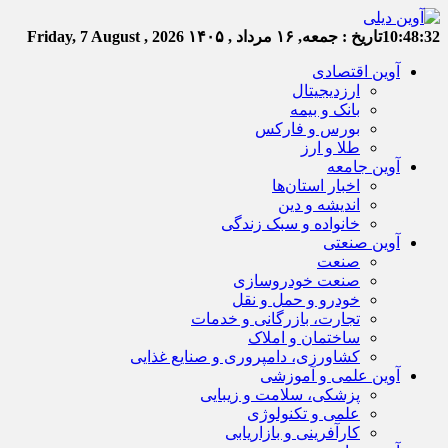
10:48:32
تاریخ :
جمعه, ۱۶ مرداد , ۱۴۰۵
Friday, 7 August , 2026
آوین اقتصادی
ارزدیجیتال
بانک و بیمه
بورس و فارکس
طلا و ارز
آوین جامعه
اخبار استان‌ها
اندیشه و دین
خانواده و سبک زندگی
آوین صنعتی
صنعت
صنعت خودروسازی
خودرو و حمل و نقل
تجارت، بازرگانی و خدمات
ساختمان و املاک
کشاورزی، دامپروری و صنایع غذایی
آوین علمی و آموزشی
پزشکی، سلامت و زیبایی
علمی و تکنولوژی
کارآفرینی و بازاریابی