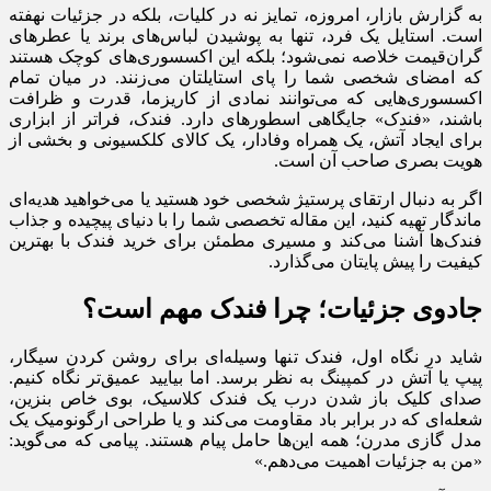
به گزارش بازار، امروزه، تمایز نه در کلیات، بلکه در جزئیات نهفته
است. استایل یک فرد، تنها به پوشیدن لباس‌های برند یا عطرهای
گران‌قیمت خلاصه نمی‌شود؛ بلکه این اکسسوری‌های کوچک هستند
که امضای شخصی شما را پای استایلتان می‌زنند. در میان تمام
اکسسوری‌هایی که می‌توانند نمادی از کاریزما، قدرت و ظرافت
باشند، «فندک» جایگاهی اسطوره‎ای دارد. فندک، فراتر از ابزاری
برای ایجاد آتش، یک همراه وفادار، یک کالای کلکسیونی و بخشی از
هویت بصری صاحب آن است.
اگر به دنبال ارتقای پرستیژ شخصی خود هستید یا می‌خواهید هدیه‌ای
ماندگار تهیه کنید، این مقاله تخصصی شما را با دنیای پیچیده و جذاب
فندک‌ها آشنا می‌کند و مسیری مطمئن برای خرید فندک با بهترین
کیفیت را پیش پایتان می‌گذارد.
جادوی جزئیات؛ چرا فندک مهم است؟
شاید در نگاه اول، فندک تنها وسیله‌ای برای روشن کردن سیگار،
پیپ یا آتش در کمپینگ به نظر برسد. اما بیایید عمیق‌تر نگاه کنیم.
صدای کلیک باز شدن درب یک فندک کلاسیک، بوی خاص بنزین،
شعله‌ای که در برابر باد مقاومت می‌کند و یا طراحی ارگونومیک یک
مدل گازی مدرن؛ همه این‌ها حامل پیام هستند. پیامی که می‌گوید:
«من به جزئیات اهمیت می‌دهم.»