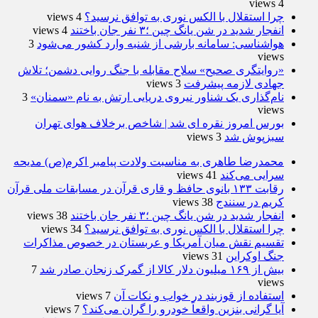
4 views
چرا استقلال با الکس نوری به توافق نرسید؟
4 views
انفجار شدید در شن یانگ چین ؛۳ نفر جان باختند
4 views
هواشناسی: سامانه بارشی از شنبه وارد کشور می‌شود
3
views
«روایتگری صحیح» سلاح مقابله با جنگ روایی دشمن؛ تلاش
جهادی لازمه پیشرفت
3 views
نام‌گذاری یک شناور نیروی دریایی ارتش به نام «سمنان»
3
views
بورس امروز نقره ای شد | شاخص برخلاف هوای تهران
سبزپوش شد
3 views
محمدرضا طاهری به مناسبت ولادت پیامبر اکرم(ص) مدیحه
سرایی می‌کند
41 views
رقابت ۱۳۳ بانوی حافظ و قاری قرآن در مسابقات ملی قرآن
کریم در سنندج
38 views
انفجار شدید در شن یانگ چین ؛۳ نفر جان باختند
38 views
چرا استقلال با الکس نوری به توافق نرسید؟
34 views
تقسیم نقش میان آمریکا و عربستان در خصوص مذاکرات
جنگ اوکراین
31 views
بیش از ۱۶۹ میلیون دلار کالا از گمرک زنجان صادر شد
7
views
استفاده از قوزبند در خواب و نکات آن
7 views
آیا گرانی بنزین واقعاً خودرو را گران می‌کند؟
7 views