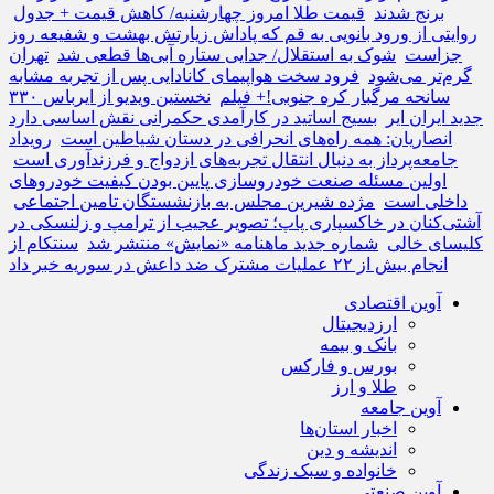
برنج شدند
قیمت طلا امروز چهارشنبه/ کاهش قیمت + جدول
روایتی از ورود بانویی به قم که پاداش زیارتش بهشت و شفیعه روز
جزاست
شوک به استقلال/ جدایی ستاره آبی‌ها قطعی شد
تهران
گرم‌تر می‌شود
فرود سخت هواپیمای کانادایی پس از تجربه‌ مشابه
سانحه مرگبار کره جنوبی!+ فیلم
نخستین ویدیو از ایرباس ۳۳۰
جدید ایران ایر
بسیج اساتید در کارآمدی حکمرانی نقش اساسی دارد
انصاریان: همه راه‌های انحرافی در دستان شیاطین است
رویداد
جامعه‌پرداز به دنبال انتقال تجربه‌های ازدواج و فرزندآوری است
اولین مسئله صنعت خودروسازی پایین بودن کیفیت خودروهای
داخلی است
مژده شیرین مجلس به بازنشستگان تامین اجتماعی
آشتی‌کنان در خاکسپاری پاپ؛ تصویر عجیب از ترامپ و زلنسکی در
کلیسای خالی
شماره‌ جدید ماهنامه‌ «نمایش» منتشر شد
سنتکام از
انجام بیش از ۲۲ عملیات مشترک ضد داعش در سوریه خبر داد
آوین اقتصادی
ارزدیجیتال
بانک و بیمه
بورس و فارکس
طلا و ارز
آوین جامعه
اخبار استان‌ها
اندیشه و دین
خانواده و سبک زندگی
آوین صنعتی