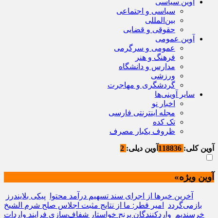
آوین سیاسی
سیاسی و اجتماعی
بین‌المللی
حقوقی و قضایی
آوین عمومی
عمومی و سرگرمی
فرهنگ و هنر
مدارس و دانشگاه
ورزشی
گردشگری و مهاجرت
سایر آوینی‌ها
اخبار نو
مجله اینترنتی فارسی
تک کده
ظروف یکبار مصرف
آوین کلی:
118836
آوین دیلی:
2
آوین ویژه»
آخرین خبرها از اجرای سند تسهیم درآمد محتوا
پیکی بلایندرز
بازمی‌گردد
امیر قطر: ما از نتایج مثبت اجلاس صلح شرم الشیخ
خرسندیم
واردکنندگان برنج خواستار شفاف‌سازی فرایند واردات