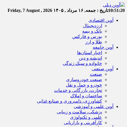
10:51:21
تاریخ :
جمعه, ۱۶ مرداد , ۱۴۰۵
Friday, 7 August , 2026
آوین اقتصادی
ارزدیجیتال
بانک و بیمه
بورس و فارکس
طلا و ارز
آوین جامعه
اخبار استان‌ها
اندیشه و دین
خانواده و سبک زندگی
آوین صنعتی
صنعت
صنعت خودروسازی
خودرو و حمل و نقل
تجارت، بازرگانی و خدمات
ساختمان و املاک
کشاورزی، دامپروری و صنایع غذایی
آوین علمی و آموزشی
پزشکی، سلامت و زیبایی
علمی و تکنولوژی
کارآفرینی و بازاریابی